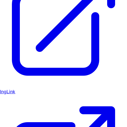
IngLink