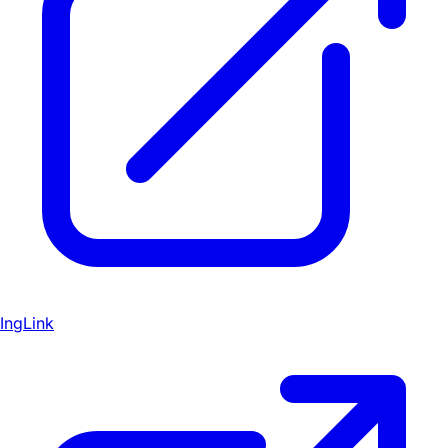
IngLink